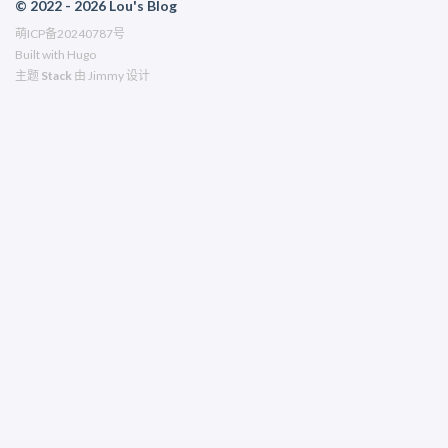
© 2022 - 2026 Lou's Blog
萌ICP备20240787号
Built with
Hugo
主题
Stack
由
Jimmy
设计